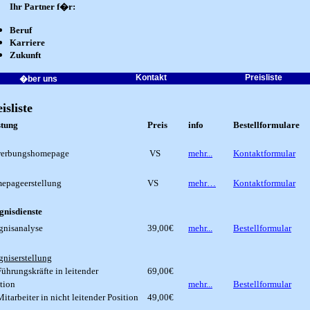
Ihr Partner f�r:
Beruf
Karriere
Zukunft
Kontakt
Preisliste
�ber uns
isliste
stung
Preis
info
Bestellformulare
erbungshomepage
VS
mehr...
Kontaktformular
epageerstellung
VS
mehr…
Kontaktformular
gnisdienste
gnisanalyse
39,00€
mehr...
Bestellformular
gniserstellung
Führungskräfte in leitender
6
9,00€
tion
mehr...
Bestellformular
Mitarbeiter in nicht leitender Position
49,00€