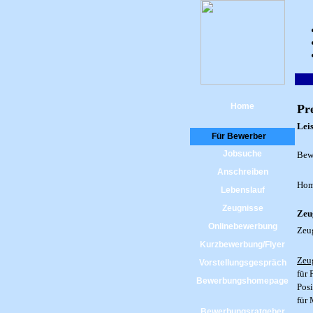
Home
Pre
Lei
Für Bewerber
Jobsuche
Bew
Anschreiben
Hom
Lebenslauf
Zeugnisse
Zeu
Onlinebewerbung
Zeu
Kurzbewerbung/Flyer
Zeu
Vorstellungsgespräch
für 
Bewerbungshomepage
Posi
für 
Bewerbungsratgeber