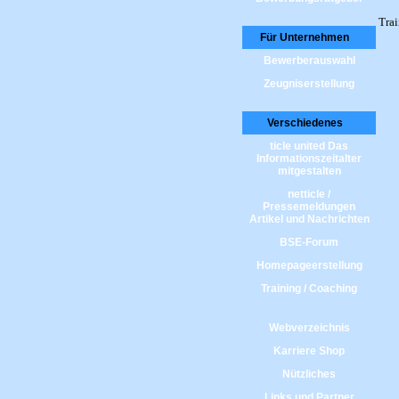
Tra
Für Unternehmen
Bewerberauswahl
Zeugniserstellung
Verschiedenes
ticle united Das
Informationszeitalter
mitgestalten
netticle /
Pressemeldungen
Artikel und Nachrichten
BSE-Forum
Homepageerstellung
Training / Coaching
Webverzeichnis
Karriere Shop
Nützliches
Links und Partner